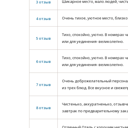
Шикарное место, мало людей, чист
3 отзыв
Очень тихое, уютное место, близко
4 отзыв
Тихо, спокойно, уютно. В номерах 
5 отзыв
или для уединения- великолепно.
Тихо, спокойно, уютно. В номерах 
6 отзыв
или для уединения- великолепно.
Очень доброжелательный персонал.
7 отзыв
из трех блюд. Все вкусное и свеже
Чистенько, аккуратненько, отзывч
8 отзыв
завтрак по предварительному зак
Отличный Отель с хорошим чистым