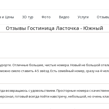
 и Цены
3D тур
Фото
Видео
Услуги
Отзыв
Отзывы Гостиница Ласточка - Южный
курорте. Отличные большие, чистые номера. Новый не большой отель
ожно смело ставить 4-5 звёзд. Есть семейный номер, сразу на 4 чело
егда возвращаюсь с удовольствием. Просторные номера с качестве
ерсонал, готовый всегда пойти навстречу, небольшой, но очень кла