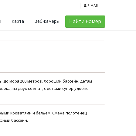
Официальный сайт
E-MAIL: -
Найти номер
ы
Карта
Веб-камеры
. До моря 200 метров. Хороший бассейн, детям
века, из двух комнат, с детьми супер удобно.
нными кроватями и бельём. Смена полотенец
ссный бассейн.