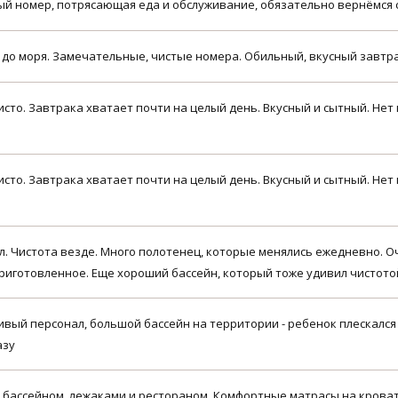
ый номер, потрясающая еда и обслуживание, обязательно вернёмся 
 до моря. Замечательные, чистые номера. Обильный, вкусный завтра
чисто. Завтрака хватает почти на целый день. Вкусный и сытный. Не
чисто. Завтрака хватает почти на целый день. Вкусный и сытный. Не
 Чистота везде. Много полотенец, которые менялись ежедневно. О
приготовленное. Еще хороший бассейн, который тоже удивил чистото
ивый персонал, большой бассейн на территории - ребенок плескался
азу
 бассейном, лежаками и рестораном. Комфортные матрасы на крова