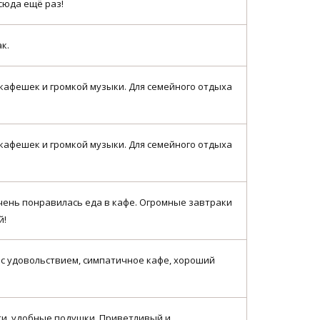
сюда ещё раз!
к.
т кафешек и громкой музыки. Для семейного отдыха
т кафешек и громкой музыки. Для семейного отдыха
чень понравилась еда в кафе. Огромные завтраки
й!
 с удовольствием, симпатичное кафе, хороший
ти, удобные подушки. Приветливый и